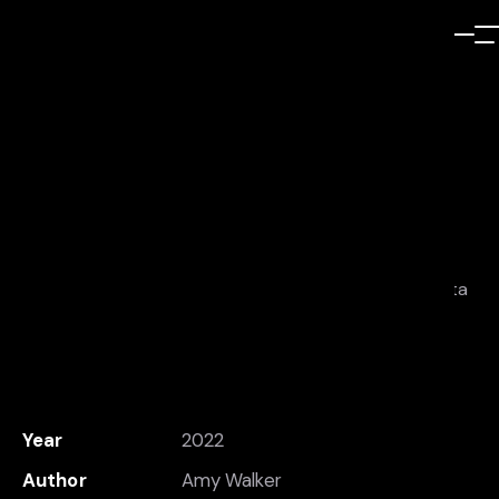
Surfing Life
Brand Book
Dicta sunt explicabo. Nemo ipsam voluptatem quia
voluptas aspernatur aut odit aut fugit, sed quia. Dicta
sunt explicabo. Nemo enim ipsam voluptatem quia
voluptas sit aspernatur aut odit.
Client
New Magazine
Year
2022
Author
Amy Walker